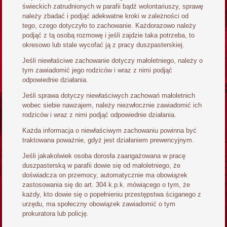
świeckich zatrudnionych w parafii bądź wolontariuszy, sprawę
należy zbadać i podjąć adekwatne kroki w zależności od
tego, czego dotyczyło to zachowanie. Każdorazowo należy
podjąć z tą osobą rozmowę i jeśli zajdzie taka potrzeba, to
okresowo lub stale wycofać ją z pracy duszpasterskiej.
Jeśli niewłaściwe zachowanie dotyczy małoletniego, należy o
tym zawiadomić jego rodziców i wraz z nimi podjąć
odpowiednie działania.
Jeśli sprawa dotyczy niewłaściwych zachowań małoletnich
wobec siebie nawzajem, należy niezwłocznie zawiadomić ich
rodziców i wraz z nimi podjąć odpowiednie działania.
Każda informacja o niewłaściwym zachowaniu powinna być
traktowana poważnie, gdyż jest działaniem prewencyjnym.
Jeśli jakakolwiek osoba dorosła zaangażowana w pracę
duszpasterską w parafii dowie się od małoletniego, że
doświadcza on przemocy, automatycznie ma obowiązek
zastosowania się do art. 304 k.p.k. mówiącego o tym, że
każdy, kto dowie się o popełnieniu przestępstwa ściganego z
urzędu, ma społeczny obowiązek zawiadomić o tym
prokuratora lub policję.