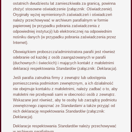
ostatnich dwudziestu lat zamieszkiwała za granicą, powinna
złożyć stosowne oświadczenie (załącznik:
Oświadczenie
).
Oryginały wyżej wymienionych zaświadczeń i oświadczeń
należy przechowywać w archiwum parafialnym w formie
papierowej (w przypadku pobrania zaświadczenia z
odpowiedniej instytucji) lub elektronicznej na odpowiednim
nośniku danych (w przypadku pobrania zaświadczenia przez
Internet).
Obowiązkiem proboszcza/administratora parafii jest również
odebranie od każdej z osób zaangażowanych w parafii
(duchownych i świeckich) i mających kontakt z małoletnimi
deklaracji respektowania
Standardów
(załącznik:
Deklaracja
).
Jeśli parafia zatrudnia firmy z zewnątrz lub udostępnia
pomieszczenia podmiotom zewnętrznym, a ich działalność
nie obejmuje kontaktu z małoletnimi, należy zadbać o to, aby
małoletni nie przebywali sami w obecności osób z zewnątrz.
Wskazane jest również, aby te osoby lub zarządcę podmiotu
zewnętrznego zapoznać ze
Standardami
a także przyjąć od
nich deklarację respektowania
Standardów
(załącznik:
Deklaracja
).
Deklaracje respektowania
Standardów
należy przechowywać
w archiwum parafialnym.