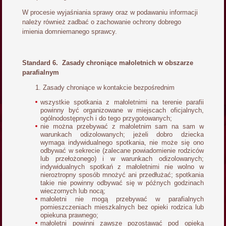
W procesie wyjaśniania sprawy oraz w podawaniu informacji
należy również zadbać o zachowanie ochrony dobrego
imienia domniemanego sprawcy.
Standard 6. Zasady chroniące małoletnich w obszarze
parafialnym
Zasady chroniące w kontakcie bezpośrednim
wszystkie spotkania z małoletnimi na terenie parafii
powinny być organizowane w miejscach oficjalnych,
ogólnodostępnych i do tego przygotowanych;
nie można przebywać z małoletnim sam na sam w
warunkach odizolowanych; jeżeli dobro dziecka
wymaga indywidualnego spotkania, nie może się ono
odbywać w sekrecie (zalecane powiadomienie rodziców
lub przełożonego) i w warunkach odizolowanych;
indywidualnych spotkań z małoletnimi nie wolno w
nieroztropny sposób mnożyć ani przedłużać; spotkania
takie nie powinny odbywać się w późnych godzinach
wieczornych lub nocą;
małoletni nie mogą przebywać w parafialnych
pomieszczeniach mieszkalnych bez opieki rodzica lub
opiekuna prawnego;
małoletni powinni zawsze pozostawać pod opieką