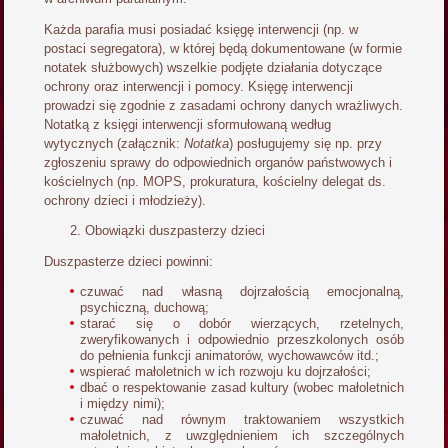
Każda parafia musi posiadać księgę interwencji (np. w
postaci segregatora), w której będą dokumentowane (w formie
notatek służbowych) wszelkie podjęte działania dotyczące
ochrony oraz interwencji i pomocy. Księgę interwencji
prowadzi się zgodnie z zasadami ochrony danych wrażliwych.
Notatką z księgi interwencji sformułowaną według
wytycznych (załącznik:
Notatka
) posługujemy się np. przy
zgłoszeniu sprawy do odpowiednich organów państwowych i
kościelnych (np. MOPS, prokuratura, kościelny delegat ds.
ochrony dzieci i młodzieży).
Obowiązki duszpasterzy dzieci
Duszpasterze dzieci powinni:
czuwać nad własną dojrzałością emocjonalną,
psychiczną, duchową;
starać się o dobór wierzących, rzetelnych,
zweryfikowanych i odpowiednio przeszkolonych osób
do pełnienia funkcji animatorów, wychowawców itd.;
wspierać małoletnich w ich rozwoju ku dojrzałości;
dbać o respektowanie zasad kultury (wobec małoletnich
i między nimi);
czuwać nad równym traktowaniem wszystkich
małoletnich, z uwzględnieniem ich szczególnych