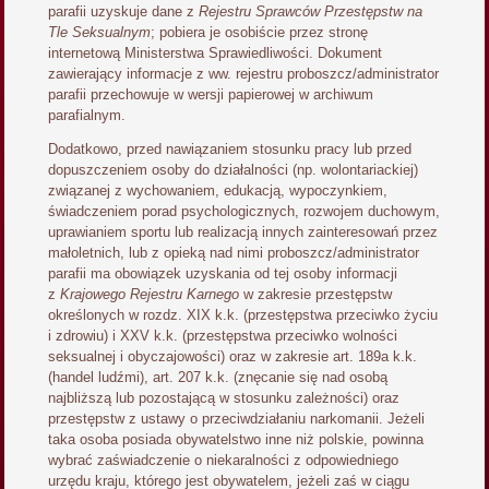
parafii uzyskuje dane z
Rejestru Sprawców Przestępstw na
Tle Seksualnym
; pobiera je osobiście przez stronę
internetową Ministerstwa Sprawiedliwości. Dokument
zawierający informacje z ww. rejestru proboszcz/administrator
parafii przechowuje w wersji papierowej w archiwum
parafialnym.
Dodatkowo, przed nawiązaniem stosunku pracy lub przed
dopuszczeniem osoby do działalności (np. wolontariackiej)
związanej z wychowaniem, edukacją, wypoczynkiem,
świadczeniem porad psychologicznych, rozwojem duchowym,
uprawianiem sportu lub realizacją innych zainteresowań przez
małoletnich, lub z opieką nad nimi proboszcz/administrator
parafii ma obowiązek uzyskania od tej osoby informacji
z
Krajowego Rejestru Karnego
w zakresie przestępstw
określonych w rozdz. XIX k.k. (przestępstwa przeciwko życiu
i zdrowiu) i XXV k.k. (przestępstwa przeciwko wolności
seksualnej i obyczajowości) oraz w zakresie art. 189a k.k.
(handel ludźmi), art. 207 k.k. (znęcanie się nad osobą
najbliższą lub pozostającą w stosunku zależności) oraz
przestępstw z ustawy o przeciwdziałaniu narkomanii. Jeżeli
taka osoba posiada obywatelstwo inne niż polskie, powinna
wybrać zaświadczenie o niekaralności z odpowiedniego
urzędu kraju, którego jest obywatelem, jeżeli zaś w ciągu