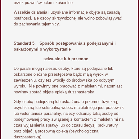
przez prawo świeckie i kościelne.
Wszelkie działania i uzyskane informacje objęte są zasadą
poufności, ale osoby skrzywdzonej nie wolno zobowiązywać
do zachowania tajemnicy.
Standard 5. Sposób postępowania z podejrzanymi i
oskarżonymi o wykorzystanie
seksualne lub przemoc
Do parafii mogą należeć osoby, które są podejrzane lub
oskarżone o różne przestępstwa bądź mają wyrok w
zawieszeniu, czy też wróciły do środowiska po odbytym
wyroku. Nie powinny one pracować z małoletnimi, natomiast
powinny zostać objęte opieką duszpasterską.
Gdy osobą podejrzaną lub oskarżoną o przemoc fizyczną,
psychiczną lub seksualną wobec małoletniego jest pracownik
lub wolontariusz parafialny, należy odsunąć taką osobę od
podejmowanej pracy związanej z kontaktem z małoletnimi na
czas wyjaśnienia sprawy lub do czasu decyzji prokuratury
oraz objąć ją stosowną opieką (psychologiczną,
duszpasterską).