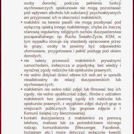
osoby dorosłej; podczas pełnienia funkcji
wychowawczych opiekunowie nie mogą pozostawać
pod wpływem alkoholu lub substancji psychoaktywnych
ani przyjmować ich w obecności małoletnich;
małoletni na terenie parafii nie mogą przebywać pod
wyłączną opieką innego małoletniego, chyba że inaczej
stanowią regulaminy religijnych ruchów duszpasterstwa
pozaparafialnego, np. Ruchu Światło-Życie, KSM, w
tym wypadku stosuje się standardy opracowane przez
te grupy; osoby te powinny być odpowiednio
uformowane, przygotowane i pełnić posługę pod okiem
dorosłych;
nie należy przewozić małoletnich prywatnymi
samochodami, zwłaszcza w pojedynkę, bez wiedzy i
wyraźnej zgody rodziców lub opiekunów prawnych;
nie wolno dotykać dzieci wbrew ich woli ani w sposób
nieadekwatny do relacji duszpasterskich lub
wychowawczych;
małoletnim nie wolno robić zdjęć lub filmować bez ich
zgody; nie wolno upubliczniać zdjęć, filmów z udziałem
małoletnich bez pisemnej zgody ich rodziców lub
opiekunów prawnych, z wyjątkiem zdjęć dużych grup w
miejscach publicznych (np. grupowe zdjęcie z I
Komunii świętej czy bierzmowania).
kontakt duszpasterza z małoletnimi za pomocą
telefonu, mailowo lub za pośrednictwem różnego
rodzaju komunikatorów (Messenger, Facebook,
Instagram etc.) może dotyczyć wyłącznie kwestii